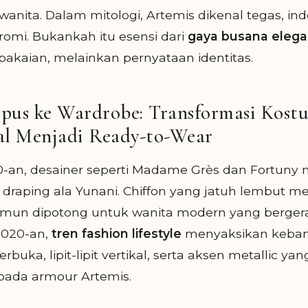
wanita. Dalam mitologi, Artemis dikenal tegas, i
omi. Bukankah itu esensi dari
gaya busana eleg
akaian, melainkan pernyataan identitas.
pus ke Wardrobe: Transformasi Kost
al Menjadi Ready-to-Wear
0-an, desainer seperti Madame Grès dan Fortuny 
draping ala Yunani. Chiffon yang jatuh lembut m
amun dipotong untuk wanita modern yang bergera
2020-an,
tren fashion lifestyle
menyaksikan kebang
rbuka, lipit-lipit vertikal, serta aksen metallic yan
ada armour Artemis.