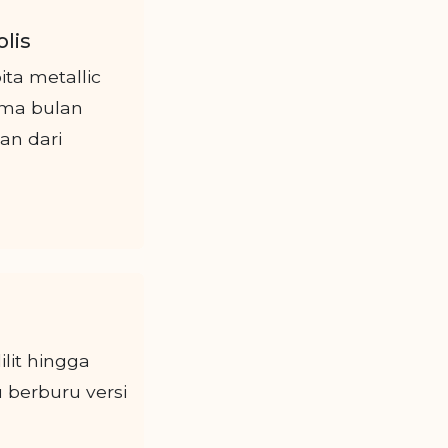
lis
ta metallic
ema bulan
an dari
ilit hingga
u berburu versi