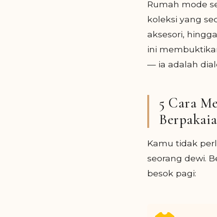
Rumah mode sepe
koleksi yang se
aksesori, hingg
ini membuktik
— ia adalah dia
5 Cara Me
Berpakaia
Kamu tidak per
seorang dewi. B
besok pagi: