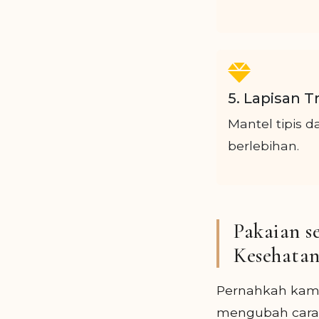
5. Lapisan T
Mantel tipis 
berlebihan.
Pakaian 
Kesehata
Pernahkah kamu
mengubah cara k