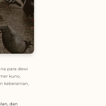
ana para dewi
mer kuno,
 keberanian,
ulan, dan