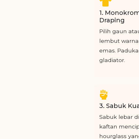
1. Monokro
Draping
Pilih gaun ata
lembut warna 
emas. Padukan
gladiator.
3. Sabuk Kua
Sabuk lebar di
kaftan mencip
hourglass yan