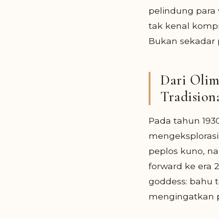
pelindung para 
tak kenal kompr
Bukan sekadar p
Dari Olim
Tradision
Pada tahun 193
mengeksplorasi 
peplos kuno, n
forward ke era 
goddess: bahu te
mengingatkan p