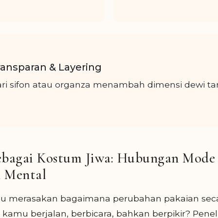
ransparan & Layering
dari sifon atau organza menambah dimensi dewi tan
sebagai Kostum Jiwa: Hubungan Mode
n Mental
 merasakan bagaimana perubahan pakaian seca
amu berjalan, berbicara, bahkan berpikir? Penel