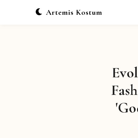
Artemis Kostum
Evol
Fas
'Go