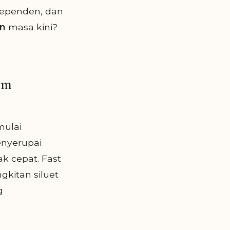
ndependen, dan
an
masa kini?
um
mulai
enyerupai
k cepat. Fast
kitan siluet
g