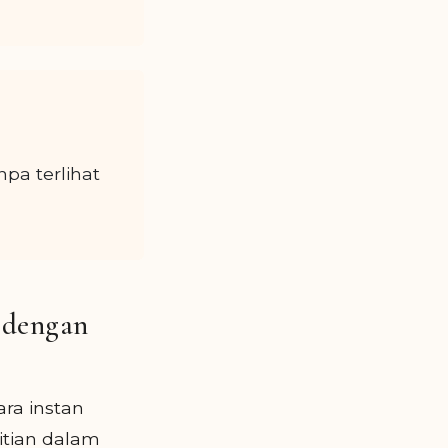
pa terlihat
 dengan
ra instan
itian dalam