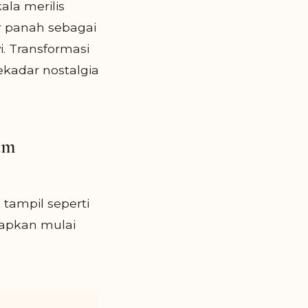
ala merilis
ur panah sebagai
. Transformasi
ekadar nostalgia
am
tampil seperti
rapkan mulai