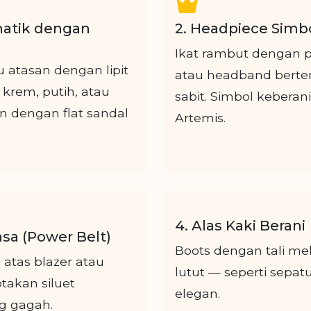
matik dengan
2. Headpiece Simbo
Ikat rambut dengan pi
u atasan dengan lipit
atau headband bert
krem, putih, atau
sabit. Simbol keberani
 dengan flat sandal
Artemis.
4. Alas Kaki Berani
sa (Power Belt)
Boots dengan tali mel
 atas blazer atau
lutut — seperti sepat
takan siluet
elegan.
g gagah.