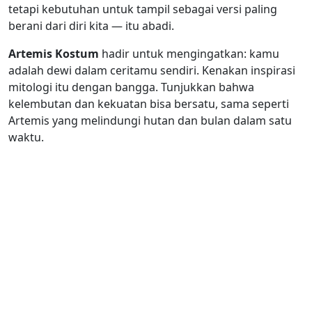
tetapi kebutuhan untuk tampil sebagai versi paling
berani dari diri kita — itu abadi.
Artemis Kostum
hadir untuk mengingatkan: kamu
adalah dewi dalam ceritamu sendiri. Kenakan inspirasi
mitologi itu dengan bangga. Tunjukkan bahwa
kelembutan dan kekuatan bisa bersatu, sama seperti
Artemis yang melindungi hutan dan bulan dalam satu
waktu.
"Keberuntungan datang kepada mereka yang
berani tampil beda dan siap dengan
penampilannya."
© 2026 Artemis Kostum | Setiap pakaian adalah kostum bagi